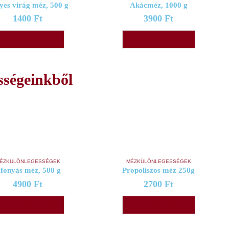
yes virág méz, 500 g
Akácméz, 1000 g
1400
Ft
3900
Ft
KOSÁRBA TESZEM
KOSÁRBA TESZEM
sségeinkből
ÉZKÜLÖNLEGESSÉGEK
MÉZKÜLÖNLEGESSÉGEK
fonyás méz, 500 g
Propoliszos méz 250g
4900
Ft
2700
Ft
KOSÁRBA TESZEM
KOSÁRBA TESZEM