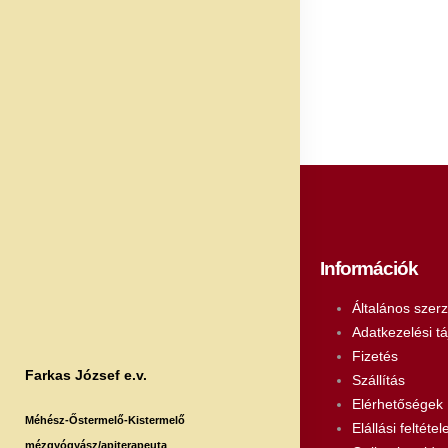
Információk
Általános szerz
Adatkezelési tá
Fizetés
Farkas József e.v.
Szállítás
Elérhetőségek
Méhész-Őstermelő-Kistermelő
Elállási feltétel
mézgyógyász/apiterapeuta