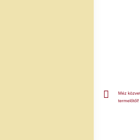
Méz közvet
termelőtől!