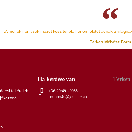
„A méhek nemcsak mézet készítenek, hanem életet adnak a világnak a
Farkas Méhész Farm
Ha kérdése van
Térkép 
ődési feltételek
+36-20/491-9088
fmfarm40@gmail.com
jékoztató
ek