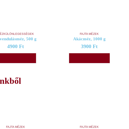
ÉZKÜLÖNLEGESSÉGEK
FAJTA MÉZEK
vendulásméz, 500 g
Akácméz, 1000 g
4900
Ft
3900
Ft
KOSÁRBA TESZEM
KOSÁRBA TESZEM
inkből
FAJTA MÉZEK
FAJTA MÉZEK