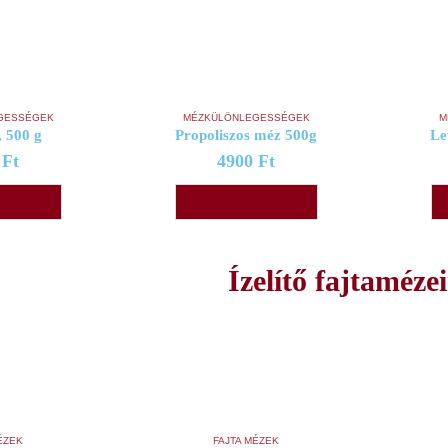
GESSÉGEK
MÉZKÜLÖNLEGESSÉGEK
M
, 500 g
Propoliszos méz 500g
Le
0
Ft
4900
Ft
 TESZEM
KOSÁRBA TESZEM
Ízelítő fajtaméze
ÉZEK
FAJTA MÉZEK