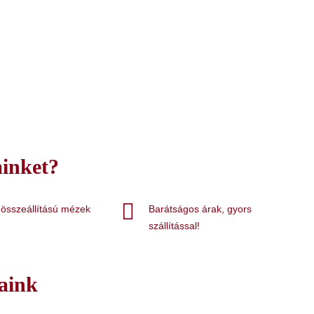
Kézműves Méhviaszgyertya
különlegességek
Tovább
minket?
 összeállítású mézek
Barátságos árak, gyors
szállítással!
aink