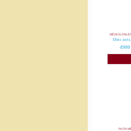
MÉZKÜLÖNLE
Diós méz
490
KOSÁRBA
FAJTA M