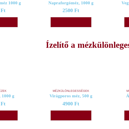
 méz 1000 g
Napraforgóméz, 1000 g
Veg
0
Ft
2500
Ft
 TESZEM
KOSÁRBA TESZEM
Ízelítő a mézkülönlege
ÉZEK
MÉZKÜLÖNLEGESSÉGEK
M
 1000 g
Virágporos méz, 500 g
Á
0
Ft
4900
Ft
 TESZEM
KOSÁRBA TESZEM