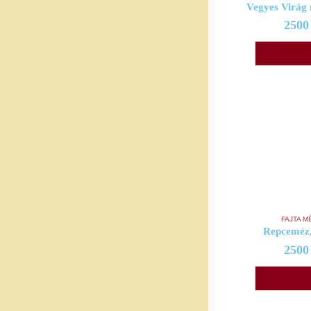
Vegyes Virág
250
KOSÁRBA
FAJTA M
Repceméz,
250
KOSÁRBA